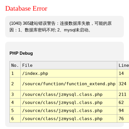
Database Error
(1040) 365建站错误警告：连接数据库失败，可能的原
因：1、数据库密码不对; 2、mysql未启动。
PHP Debug
No.
File
Line
1
/index.php
14
2
/source/function/function_extend.php
324
3
/source/class/jzmysql.class.php
211
4
/source/class/jzmysql.class.php
62
5
/source/class/jzmysql.class.php
94
6
/source/class/jzmysql.class.php
76