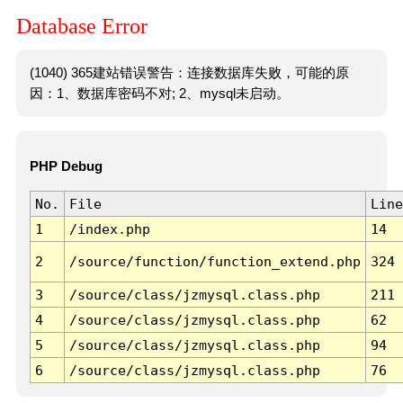
Database Error
(1040) 365建站错误警告：连接数据库失败，可能的原
因：1、数据库密码不对; 2、mysql未启动。
PHP Debug
No.
File
Line
1
/index.php
14
2
/source/function/function_extend.php
324
3
/source/class/jzmysql.class.php
211
4
/source/class/jzmysql.class.php
62
5
/source/class/jzmysql.class.php
94
6
/source/class/jzmysql.class.php
76