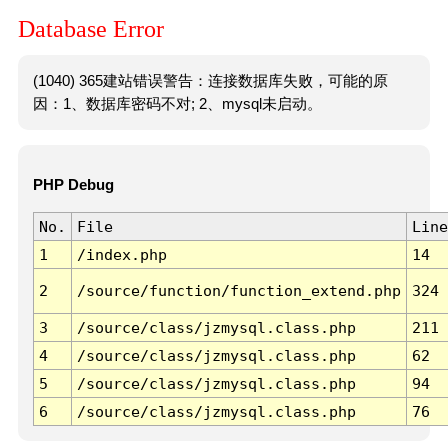
Database Error
(1040) 365建站错误警告：连接数据库失败，可能的原
因：1、数据库密码不对; 2、mysql未启动。
PHP Debug
No.
File
Line
1
/index.php
14
2
/source/function/function_extend.php
324
3
/source/class/jzmysql.class.php
211
4
/source/class/jzmysql.class.php
62
5
/source/class/jzmysql.class.php
94
6
/source/class/jzmysql.class.php
76