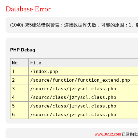
Database Error
(1040) 365建站错误警告：连接数据库失败，可能的原因：1、数
PHP Debug
No.
File
1
/index.php
2
/source/function/function_extend.php
3
/source/class/jzmysql.class.php
4
/source/class/jzmysql.class.php
5
/source/class/jzmysql.class.php
6
/source/class/jzmysql.class.php
www.365jz.com
已经将此