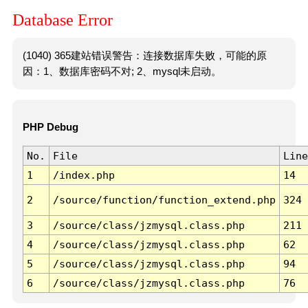
Database Error
(1040) 365建站错误警告：连接数据库失败，可能的原
因：1、数据库密码不对; 2、mysql未启动。
PHP Debug
No.
File
Line
1
/index.php
14
2
/source/function/function_extend.php
324
3
/source/class/jzmysql.class.php
211
4
/source/class/jzmysql.class.php
62
5
/source/class/jzmysql.class.php
94
6
/source/class/jzmysql.class.php
76