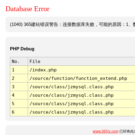
Database Error
(1040) 365建站错误警告：连接数据库失败，可能的原因：1、数
PHP Debug
No.
File
1
/index.php
2
/source/function/function_extend.php
3
/source/class/jzmysql.class.php
4
/source/class/jzmysql.class.php
5
/source/class/jzmysql.class.php
6
/source/class/jzmysql.class.php
www.365jz.com
已经将此