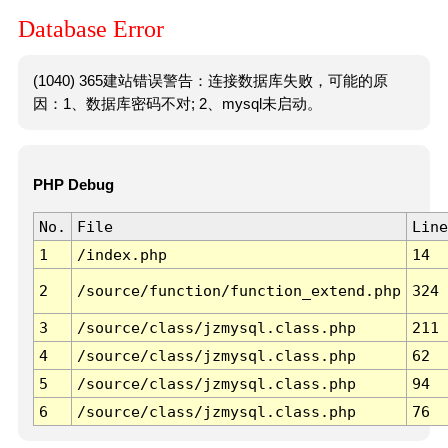
Database Error
(1040) 365建站错误警告：连接数据库失败，可能的原
因：1、数据库密码不对; 2、mysql未启动。
PHP Debug
No.
File
Line
1
/index.php
14
2
/source/function/function_extend.php
324
3
/source/class/jzmysql.class.php
211
4
/source/class/jzmysql.class.php
62
5
/source/class/jzmysql.class.php
94
6
/source/class/jzmysql.class.php
76