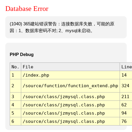
Database Error
(1040) 365建站错误警告：连接数据库失败，可能的原
因：1、数据库密码不对; 2、mysql未启动。
PHP Debug
No.
File
Line
1
/index.php
14
2
/source/function/function_extend.php
324
3
/source/class/jzmysql.class.php
211
4
/source/class/jzmysql.class.php
62
5
/source/class/jzmysql.class.php
94
6
/source/class/jzmysql.class.php
76