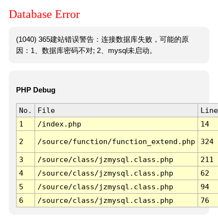
Database Error
(1040) 365建站错误警告：连接数据库失败，可能的原
因：1、数据库密码不对; 2、mysql未启动。
PHP Debug
No.
File
Line
1
/index.php
14
2
/source/function/function_extend.php
324
3
/source/class/jzmysql.class.php
211
4
/source/class/jzmysql.class.php
62
5
/source/class/jzmysql.class.php
94
6
/source/class/jzmysql.class.php
76