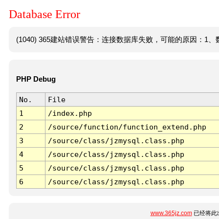
Database Error
(1040) 365建站错误警告：连接数据库失败，可能的原因：1、数
PHP Debug
No.
File
1
/index.php
2
/source/function/function_extend.php
3
/source/class/jzmysql.class.php
4
/source/class/jzmysql.class.php
5
/source/class/jzmysql.class.php
6
/source/class/jzmysql.class.php
www.365jz.com
已经将此