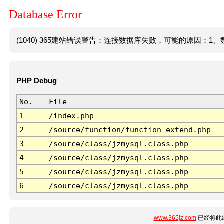
Database Error
(1040) 365建站错误警告：连接数据库失败，可能的原因：1、数
PHP Debug
No.
File
1
/index.php
2
/source/function/function_extend.php
3
/source/class/jzmysql.class.php
4
/source/class/jzmysql.class.php
5
/source/class/jzmysql.class.php
6
/source/class/jzmysql.class.php
www.365jz.com
已经将此