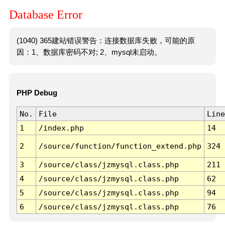
Database Error
(1040) 365建站错误警告：连接数据库失败，可能的原
因：1、数据库密码不对; 2、mysql未启动。
PHP Debug
No.
File
Line
1
/index.php
14
2
/source/function/function_extend.php
324
3
/source/class/jzmysql.class.php
211
4
/source/class/jzmysql.class.php
62
5
/source/class/jzmysql.class.php
94
6
/source/class/jzmysql.class.php
76