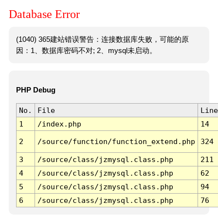
Database Error
(1040) 365建站错误警告：连接数据库失败，可能的原
因：1、数据库密码不对; 2、mysql未启动。
PHP Debug
No.
File
Line
1
/index.php
14
2
/source/function/function_extend.php
324
3
/source/class/jzmysql.class.php
211
4
/source/class/jzmysql.class.php
62
5
/source/class/jzmysql.class.php
94
6
/source/class/jzmysql.class.php
76