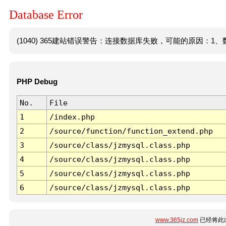
Database Error
(1040) 365建站错误警告：连接数据库失败，可能的原因：1、数
PHP Debug
No.
File
1
/index.php
2
/source/function/function_extend.php
3
/source/class/jzmysql.class.php
4
/source/class/jzmysql.class.php
5
/source/class/jzmysql.class.php
6
/source/class/jzmysql.class.php
www.365jz.com
已经将此