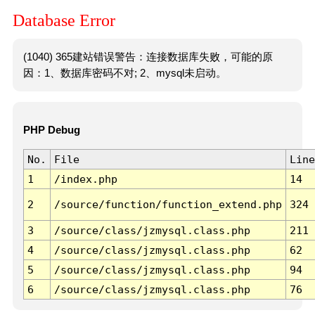
Database Error
(1040) 365建站错误警告：连接数据库失败，可能的原
因：1、数据库密码不对; 2、mysql未启动。
PHP Debug
No.
File
Line
1
/index.php
14
2
/source/function/function_extend.php
324
3
/source/class/jzmysql.class.php
211
4
/source/class/jzmysql.class.php
62
5
/source/class/jzmysql.class.php
94
6
/source/class/jzmysql.class.php
76