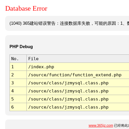
Database Error
(1040) 365建站错误警告：连接数据库失败，可能的原因：1、数
PHP Debug
No.
File
1
/index.php
2
/source/function/function_extend.php
3
/source/class/jzmysql.class.php
4
/source/class/jzmysql.class.php
5
/source/class/jzmysql.class.php
6
/source/class/jzmysql.class.php
www.365jz.com
已经将此