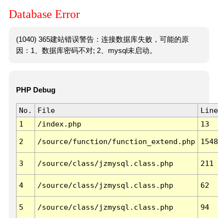
Database Error
(1040) 365建站错误警告：连接数据库失败，可能的原
因：1、数据库密码不对; 2、mysql未启动。
PHP Debug
No.
File
Line
1
/index.php
13
2
/source/function/function_extend.php
1548
3
/source/class/jzmysql.class.php
211
4
/source/class/jzmysql.class.php
62
5
/source/class/jzmysql.class.php
94