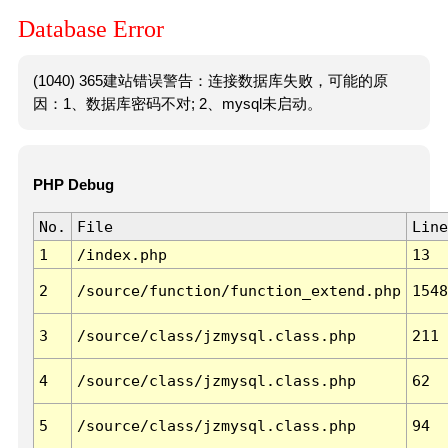
Database Error
(1040) 365建站错误警告：连接数据库失败，可能的原
因：1、数据库密码不对; 2、mysql未启动。
PHP Debug
No.
File
Line
1
/index.php
13
2
/source/function/function_extend.php
1548
3
/source/class/jzmysql.class.php
211
4
/source/class/jzmysql.class.php
62
5
/source/class/jzmysql.class.php
94