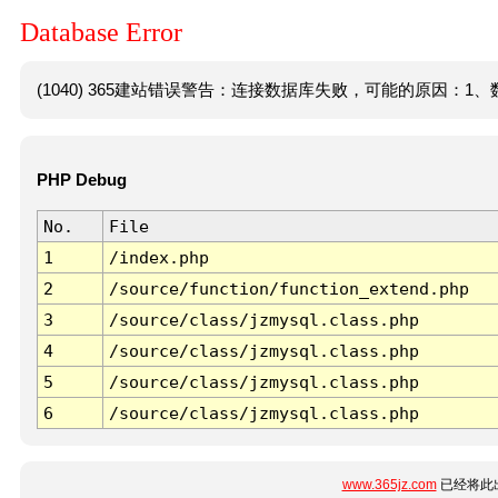
Database Error
(1040) 365建站错误警告：连接数据库失败，可能的原因：1、数
PHP Debug
No.
File
1
/index.php
2
/source/function/function_extend.php
3
/source/class/jzmysql.class.php
4
/source/class/jzmysql.class.php
5
/source/class/jzmysql.class.php
6
/source/class/jzmysql.class.php
www.365jz.com
已经将此