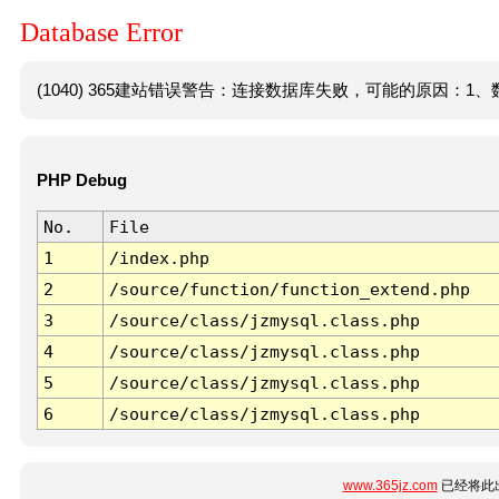
Database Error
(1040) 365建站错误警告：连接数据库失败，可能的原因：1、数
PHP Debug
No.
File
1
/index.php
2
/source/function/function_extend.php
3
/source/class/jzmysql.class.php
4
/source/class/jzmysql.class.php
5
/source/class/jzmysql.class.php
6
/source/class/jzmysql.class.php
www.365jz.com
已经将此