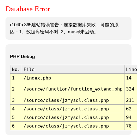
Database Error
(1040) 365建站错误警告：连接数据库失败，可能的原
因：1、数据库密码不对; 2、mysql未启动。
PHP Debug
No.
File
Line
1
/index.php
14
2
/source/function/function_extend.php
324
3
/source/class/jzmysql.class.php
211
4
/source/class/jzmysql.class.php
62
5
/source/class/jzmysql.class.php
94
6
/source/class/jzmysql.class.php
76