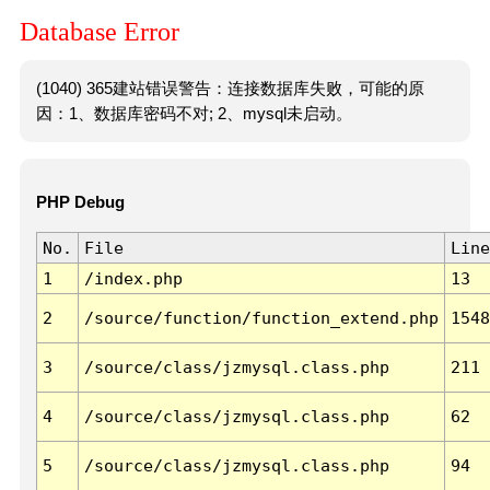
Database Error
(1040) 365建站错误警告：连接数据库失败，可能的原
因：1、数据库密码不对; 2、mysql未启动。
PHP Debug
No.
File
Line
1
/index.php
13
2
/source/function/function_extend.php
1548
3
/source/class/jzmysql.class.php
211
4
/source/class/jzmysql.class.php
62
5
/source/class/jzmysql.class.php
94