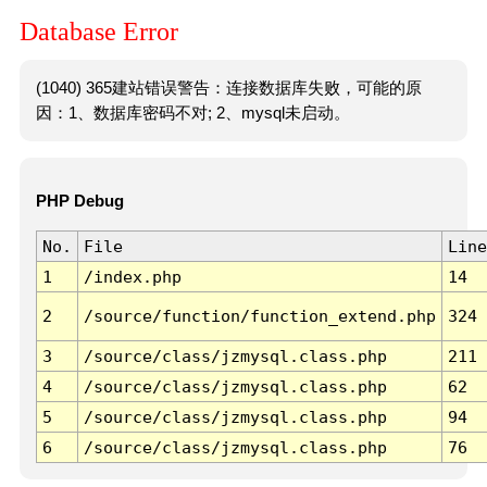
Database Error
(1040) 365建站错误警告：连接数据库失败，可能的原
因：1、数据库密码不对; 2、mysql未启动。
PHP Debug
No.
File
Line
1
/index.php
14
2
/source/function/function_extend.php
324
3
/source/class/jzmysql.class.php
211
4
/source/class/jzmysql.class.php
62
5
/source/class/jzmysql.class.php
94
6
/source/class/jzmysql.class.php
76