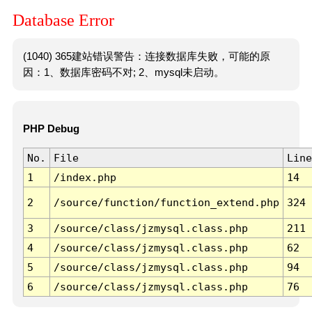
Database Error
(1040) 365建站错误警告：连接数据库失败，可能的原
因：1、数据库密码不对; 2、mysql未启动。
PHP Debug
No.
File
Line
1
/index.php
14
2
/source/function/function_extend.php
324
3
/source/class/jzmysql.class.php
211
4
/source/class/jzmysql.class.php
62
5
/source/class/jzmysql.class.php
94
6
/source/class/jzmysql.class.php
76