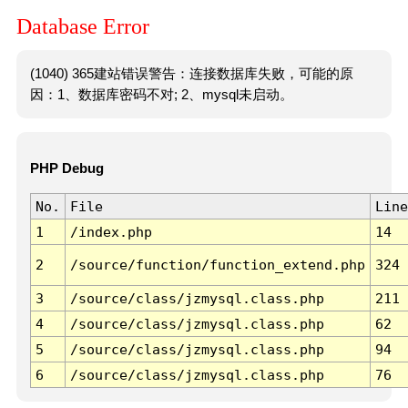
Database Error
(1040) 365建站错误警告：连接数据库失败，可能的原
因：1、数据库密码不对; 2、mysql未启动。
PHP Debug
No.
File
Line
1
/index.php
14
2
/source/function/function_extend.php
324
3
/source/class/jzmysql.class.php
211
4
/source/class/jzmysql.class.php
62
5
/source/class/jzmysql.class.php
94
6
/source/class/jzmysql.class.php
76