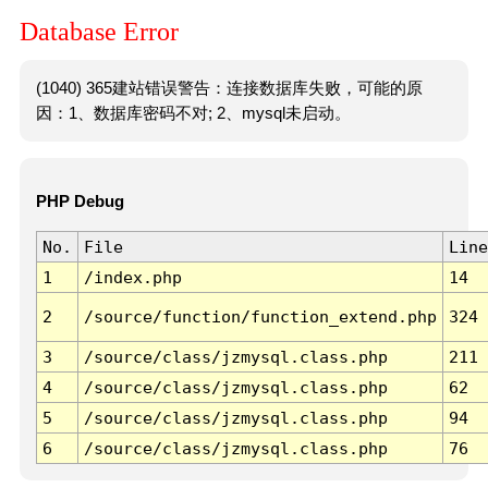
Database Error
(1040) 365建站错误警告：连接数据库失败，可能的原
因：1、数据库密码不对; 2、mysql未启动。
PHP Debug
No.
File
Line
1
/index.php
14
2
/source/function/function_extend.php
324
3
/source/class/jzmysql.class.php
211
4
/source/class/jzmysql.class.php
62
5
/source/class/jzmysql.class.php
94
6
/source/class/jzmysql.class.php
76