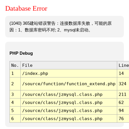
Database Error
(1040) 365建站错误警告：连接数据库失败，可能的原
因：1、数据库密码不对; 2、mysql未启动。
PHP Debug
No.
File
Line
1
/index.php
14
2
/source/function/function_extend.php
324
3
/source/class/jzmysql.class.php
211
4
/source/class/jzmysql.class.php
62
5
/source/class/jzmysql.class.php
94
6
/source/class/jzmysql.class.php
76