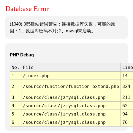
Database Error
(1040) 365建站错误警告：连接数据库失败，可能的原
因：1、数据库密码不对; 2、mysql未启动。
PHP Debug
No.
File
Line
1
/index.php
14
2
/source/function/function_extend.php
324
3
/source/class/jzmysql.class.php
211
4
/source/class/jzmysql.class.php
62
5
/source/class/jzmysql.class.php
94
6
/source/class/jzmysql.class.php
76