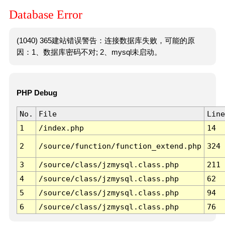
Database Error
(1040) 365建站错误警告：连接数据库失败，可能的原
因：1、数据库密码不对; 2、mysql未启动。
PHP Debug
No.
File
Line
1
/index.php
14
2
/source/function/function_extend.php
324
3
/source/class/jzmysql.class.php
211
4
/source/class/jzmysql.class.php
62
5
/source/class/jzmysql.class.php
94
6
/source/class/jzmysql.class.php
76