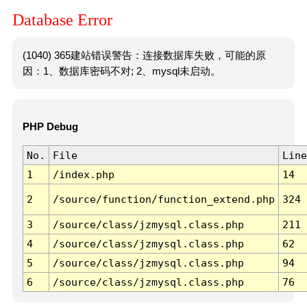
Database Error
(1040) 365建站错误警告：连接数据库失败，可能的原
因：1、数据库密码不对; 2、mysql未启动。
PHP Debug
No.
File
Line
1
/index.php
14
2
/source/function/function_extend.php
324
3
/source/class/jzmysql.class.php
211
4
/source/class/jzmysql.class.php
62
5
/source/class/jzmysql.class.php
94
6
/source/class/jzmysql.class.php
76