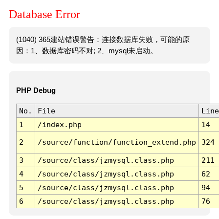
Database Error
(1040) 365建站错误警告：连接数据库失败，可能的原
因：1、数据库密码不对; 2、mysql未启动。
PHP Debug
No.
File
Line
1
/index.php
14
2
/source/function/function_extend.php
324
3
/source/class/jzmysql.class.php
211
4
/source/class/jzmysql.class.php
62
5
/source/class/jzmysql.class.php
94
6
/source/class/jzmysql.class.php
76