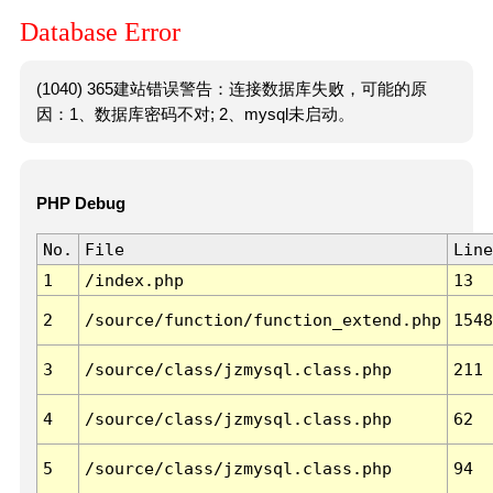
Database Error
(1040) 365建站错误警告：连接数据库失败，可能的原
因：1、数据库密码不对; 2、mysql未启动。
PHP Debug
No.
File
Line
1
/index.php
13
2
/source/function/function_extend.php
1548
3
/source/class/jzmysql.class.php
211
4
/source/class/jzmysql.class.php
62
5
/source/class/jzmysql.class.php
94