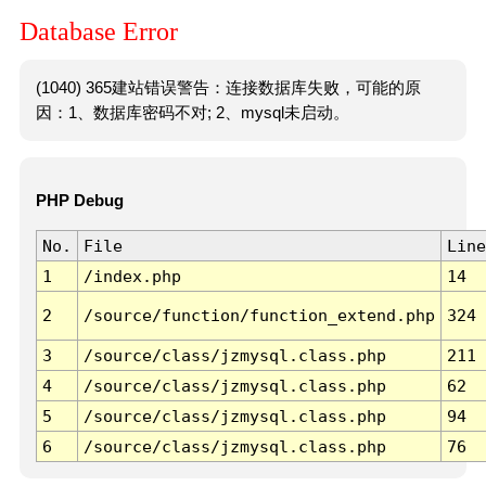
Database Error
(1040) 365建站错误警告：连接数据库失败，可能的原
因：1、数据库密码不对; 2、mysql未启动。
PHP Debug
No.
File
Line
1
/index.php
14
2
/source/function/function_extend.php
324
3
/source/class/jzmysql.class.php
211
4
/source/class/jzmysql.class.php
62
5
/source/class/jzmysql.class.php
94
6
/source/class/jzmysql.class.php
76