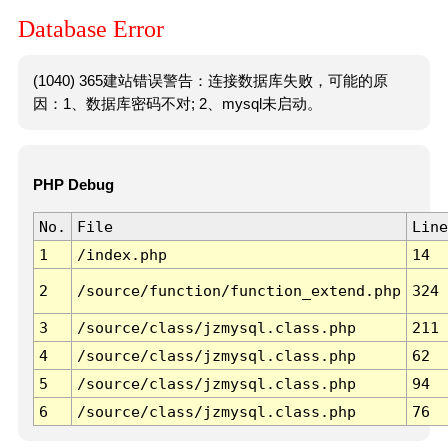
Database Error
(1040) 365建站错误警告：连接数据库失败，可能的原
因：1、数据库密码不对; 2、mysql未启动。
PHP Debug
No.
File
Line
1
/index.php
14
2
/source/function/function_extend.php
324
3
/source/class/jzmysql.class.php
211
4
/source/class/jzmysql.class.php
62
5
/source/class/jzmysql.class.php
94
6
/source/class/jzmysql.class.php
76