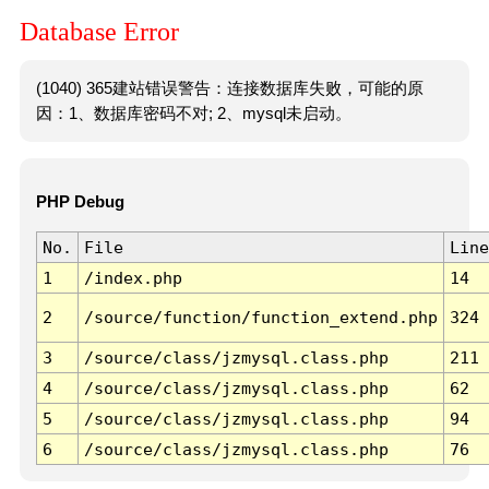
Database Error
(1040) 365建站错误警告：连接数据库失败，可能的原
因：1、数据库密码不对; 2、mysql未启动。
PHP Debug
No.
File
Line
1
/index.php
14
2
/source/function/function_extend.php
324
3
/source/class/jzmysql.class.php
211
4
/source/class/jzmysql.class.php
62
5
/source/class/jzmysql.class.php
94
6
/source/class/jzmysql.class.php
76