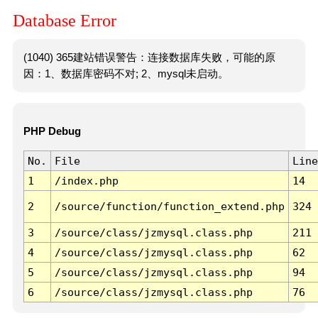
Database Error
(1040) 365建站错误警告：连接数据库失败，可能的原
因：1、数据库密码不对; 2、mysql未启动。
PHP Debug
No.
File
Line
1
/index.php
14
2
/source/function/function_extend.php
324
3
/source/class/jzmysql.class.php
211
4
/source/class/jzmysql.class.php
62
5
/source/class/jzmysql.class.php
94
6
/source/class/jzmysql.class.php
76