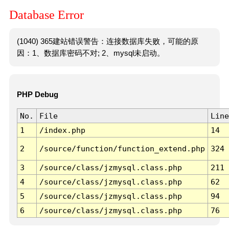
Database Error
(1040) 365建站错误警告：连接数据库失败，可能的原
因：1、数据库密码不对; 2、mysql未启动。
PHP Debug
No.
File
Line
1
/index.php
14
2
/source/function/function_extend.php
324
3
/source/class/jzmysql.class.php
211
4
/source/class/jzmysql.class.php
62
5
/source/class/jzmysql.class.php
94
6
/source/class/jzmysql.class.php
76