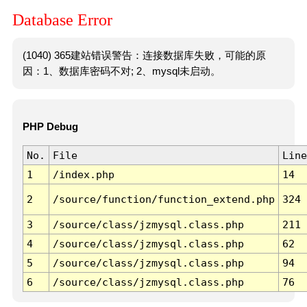
Database Error
(1040) 365建站错误警告：连接数据库失败，可能的原
因：1、数据库密码不对; 2、mysql未启动。
PHP Debug
No.
File
Line
1
/index.php
14
2
/source/function/function_extend.php
324
3
/source/class/jzmysql.class.php
211
4
/source/class/jzmysql.class.php
62
5
/source/class/jzmysql.class.php
94
6
/source/class/jzmysql.class.php
76