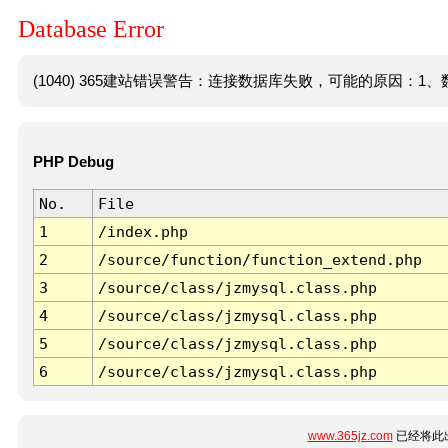
Database Error
(1040) 365建站错误警告：连接数据库失败，可能的原因：1、数
PHP Debug
No.
File
1
/index.php
2
/source/function/function_extend.php
3
/source/class/jzmysql.class.php
4
/source/class/jzmysql.class.php
5
/source/class/jzmysql.class.php
6
/source/class/jzmysql.class.php
www.365jz.com
已经将此