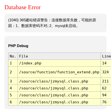
Database Error
(1040) 365建站错误警告：连接数据库失败，可能的原
因：1、数据库密码不对; 2、mysql未启动。
PHP Debug
No.
File
Line
1
/index.php
14
2
/source/function/function_extend.php
324
3
/source/class/jzmysql.class.php
211
4
/source/class/jzmysql.class.php
62
5
/source/class/jzmysql.class.php
94
6
/source/class/jzmysql.class.php
76