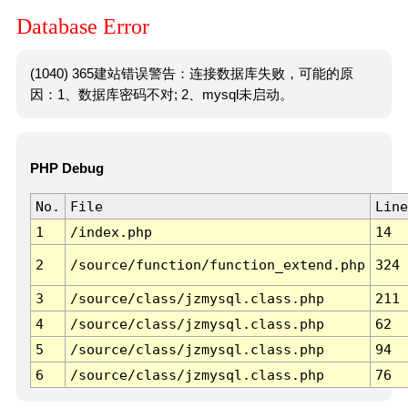
Database Error
(1040) 365建站错误警告：连接数据库失败，可能的原
因：1、数据库密码不对; 2、mysql未启动。
PHP Debug
No.
File
Line
1
/index.php
14
2
/source/function/function_extend.php
324
3
/source/class/jzmysql.class.php
211
4
/source/class/jzmysql.class.php
62
5
/source/class/jzmysql.class.php
94
6
/source/class/jzmysql.class.php
76