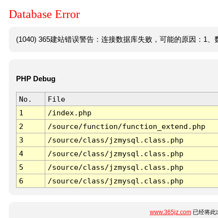
Database Error
(1040) 365建站错误警告：连接数据库失败，可能的原因：1、数
PHP Debug
No.
File
1
/index.php
2
/source/function/function_extend.php
3
/source/class/jzmysql.class.php
4
/source/class/jzmysql.class.php
5
/source/class/jzmysql.class.php
6
/source/class/jzmysql.class.php
www.365jz.com
已经将此