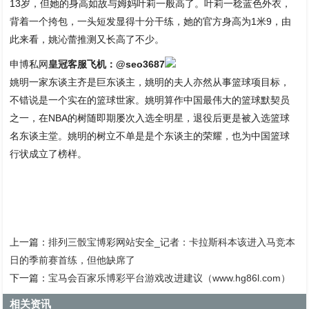
13岁，但她的身高如故与姆妈叶莉一般高了。叶莉一稔蓝色外衣，
背着一个挎包，一头短发显得十分干练，她的官方身高为1米9，由
此来看，姚沁蕾推测又长高了不少。
申博私网
皇冠客服飞机：@seo3687
姚明一家东谈主齐是巨东谈主，姚明的夫人亦然从事篮球项目标，
不错说是一个实在的篮球世家。姚明算作中国最伟大的篮球默契员
之一，在NBA的树随即期屡次入选全明星，退役后更是被入选篮球
名东谈主堂。姚明的树立不单是是个东谈主的荣耀，也为中国篮球
行状成立了榜样。
上一篇：
排列三骰宝博彩网站安全_记者：卡拉斯科本该进入马竞本
日的季前赛首练，但他缺席了
下一篇：
宝马会百家乐博彩平台游戏改进建议（www.hg86l.com）
相关资讯