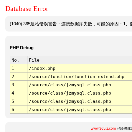
Database Error
(1040) 365建站错误警告：连接数据库失败，可能的原因：1、数
PHP Debug
No.
File
1
/index.php
2
/source/function/function_extend.php
3
/source/class/jzmysql.class.php
4
/source/class/jzmysql.class.php
5
/source/class/jzmysql.class.php
6
/source/class/jzmysql.class.php
www.365jz.com
已经将此